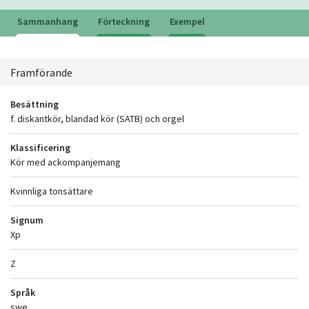
Sammanhang
Förteckning
Exempel
Sammanhang
Framförande
Besättning
f. diskantkör, blandad kör (SATB) och orgel
Klassificering
Kör med ackompanjemang
Kvinnliga tonsättare
Signum
Xp
Z
Språk
swe