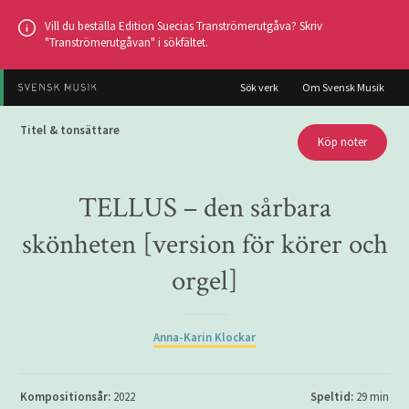
Hoppa
Vill du beställa Edition Suecias Tranströmerutgåva? Skriv
till
"Tranströmerutgåvan" i sökfältet.
huvudinnehållet
Sök verk
Om Svensk Musik
Titel & tonsättare
Köp noter
TELLUS – den sårbara
skönheten [version för körer och
orgel]
Anna-Karin Klockar
Kompositionsår:
2022
Speltid:
29 min