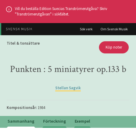
Hoppa
Vill du beställa Edition Suecias Tranströmerutgåva? Skriv
till
"Tranströmerutgåvan" i sökfältet.
huvudinnehållet
Sök verk
Om Svensk Musik
Titel & tonsättare
Köp noter
Punkten : 5 miniatyrer op.133 b
Stellan Sagvik
Kompositionsår:
1984
Sammanhang
Förteckning
Exempel