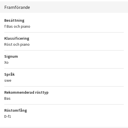
Sammanhang
Framförande
Besättning
f Bas och piano
Klassificering
Röst och piano
Signum
Xo
Språk
swe
Rekommenderad rösttyp
Bas
Röstomfång
D-f1