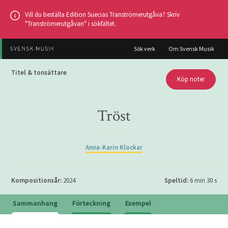
Hoppa
Vill du beställa Edition Suecias Tranströmerutgåva? Skriv
till
"Tranströmerutgåvan" i sökfältet.
huvudinnehållet
Sök verk
Om Svensk Musik
Titel & tonsättare
Köp noter
Tröst
Anna-Karin Klockar
Kompositionsår:
2024
Speltid:
6 min 30 s
Sammanhang
Förteckning
Exempel