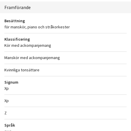
Sammanhang
Framförande
Besättning
för manskör, piano och stråkorkester
Klassificering
Kör med ackompanjemang
Manskör med ackompanjemang
Kvinnliga tonsättare
Signum
Xp
Xp
Z
Språk