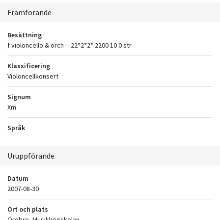
Sammanhang
Framförande
Besättning
f violoncello & orch -- 22*2*2* 2200 10 0 str
Klassificering
Violoncellkonsert
Signum
Xm
Språk
Uruppförande
Datum
2007-08-30
Ort och plats
Örebro, Musikhögskolan