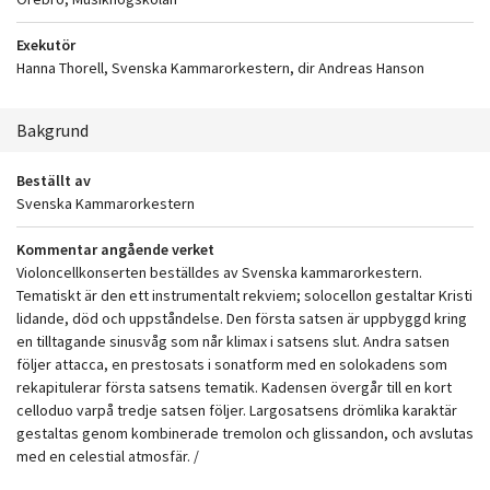
Exekutör
Hanna Thorell, Svenska Kammarorkestern, dir Andreas Hanson
Bakgrund
Beställt av
Svenska Kammarorkestern
Kommentar angående verket
Violoncellkonserten beställdes av Svenska kammarorkestern.
Tematiskt är den ett instrumentalt rekviem; solocellon gestaltar Kristi
lidande, död och uppståndelse. Den första satsen är uppbyggd kring
en tilltagande sinusvåg som når klimax i satsens slut. Andra satsen
följer attacca, en prestosats i sonatform med en solokadens som
rekapitulerar första satsens tematik. Kadensen övergår till en kort
celloduo varpå tredje satsen följer. Largosatsens drömlika karaktär
gestaltas genom kombinerade tremolon och glissandon, och avslutas
med en celestial atmosfär. /