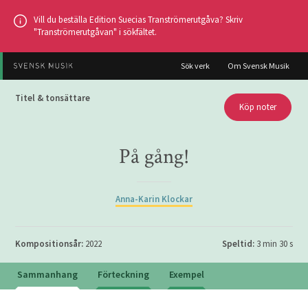
Hoppa
Vill du beställa Edition Suecias Tranströmerutgåva? Skriv
till
"Tranströmerutgåvan" i sökfältet.
huvudinnehållet
Sök verk
Om Svensk Musik
Titel & tonsättare
Köp noter
På gång!
Anna-Karin Klockar
Kompositionsår:
2022
Speltid:
3 min 30 s
Sammanhang
Förteckning
Exempel