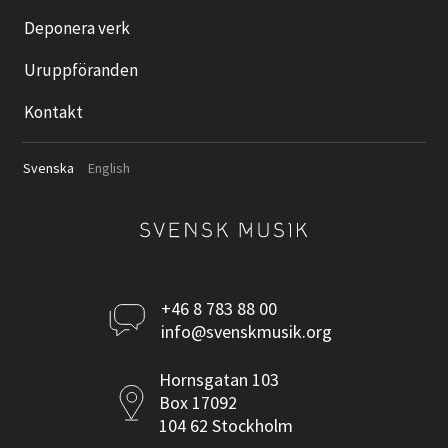
Deponera verk
Uruppföranden
Kontakt
Svenska
English
Kontakta
+46 8 783 88 00
info@svenskmusik.org
oss
Postadress
Hornsgatan 103
Box 17092
104 62 Stockholm