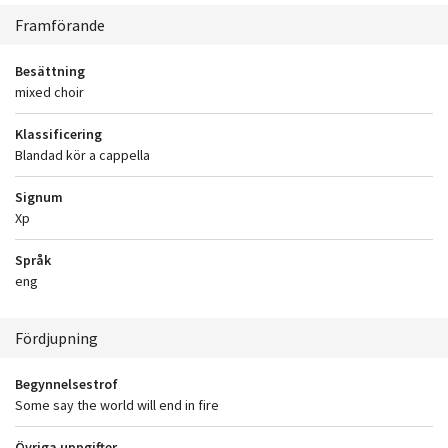
Sammanhang
Framförande
Besättning
mixed choir
Klassificering
Blandad kör a cappella
Signum
Xp
Språk
eng
Fördjupning
Begynnelsestrof
Some say the world will end in fire
Övriga uppgifter