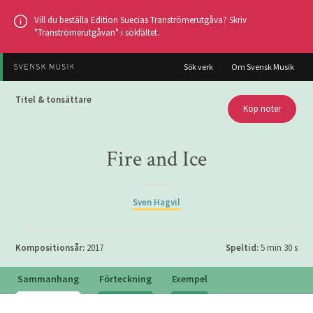
Hoppa
Vill du beställa Edition Suecias Tranströmerutgåva? Skriv
till
"Tranströmerutgåvan" i sökfältet.
huvudinnehållet
Sök verk
Om Svensk Musik
Titel & tonsättare
Köp noter
Fire and Ice
Sven Hagvil
Kompositionsår:
2017
Speltid:
5 min 30 s
Sammanhang
Förteckning
Exempel