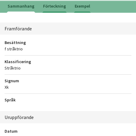
Sammanhang
Förteckning
Exempel
Sammanhang
Framförande
Besättning
f stråktrio
Klassificering
Stråktrio
Signum
Xk
Språk
Uruppförande
Datum