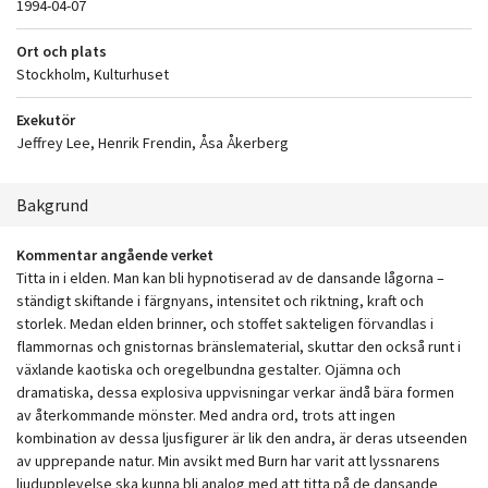
1994-04-07
Ort och plats
Stockholm, Kulturhuset
Exekutör
Jeffrey Lee, Henrik Frendin, Åsa Åkerberg
Bakgrund
Kommentar angående verket
Titta in i elden. Man kan bli hypnotiserad av de dansande lågorna –
ständigt skiftande i färgnyans, intensitet och riktning, kraft och
storlek. Medan elden brinner, och stoffet sakteligen förvandlas i
flammornas och gnistornas bränslematerial, skuttar den också runt i
växlande kaotiska och oregelbundna gestalter. Ojämna och
dramatiska, dessa explosiva uppvisningar verkar ändå bära formen
av återkommande mönster. Med andra ord, trots att ingen
kombination av dessa ljusfigurer är lik den andra, är deras utseenden
av upprepande natur. Min avsikt med Burn har varit att lyssnarens
ljudupplevelse ska kunna bli analog med att titta på de dansande