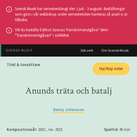
Hoppa
Svensk Musik har semesterstängt den 1 juli - 3 augusti. Beställningar
till
som görs i vår webbshop under semestertiden hanteras så snart vi är
tillbaka.
huvudinnehållet
Vill du beställa Edition Suecias Tranströmerutgåva? Skriv
"Tranströmerutgåvan" i sökfältet.
Sök verk
Om Svensk Musik
Titel & tonsättare
Hyr/Köp noter
Anunds träta och batalj
Benny Johansson
Kompositionsår:
2002 , rev. 2015
Speltid:
45 min