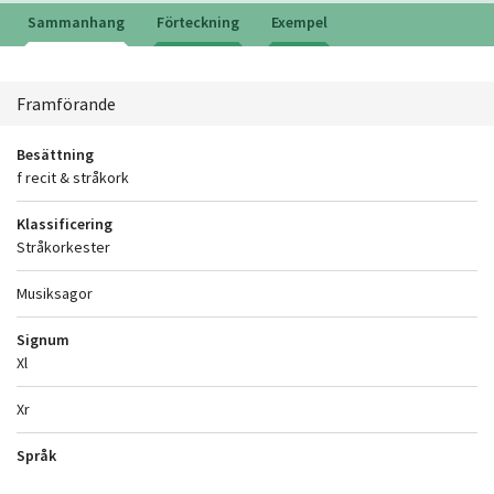
Sammanhang
Förteckning
Exempel
Sammanhang
Framförande
Besättning
f recit & stråkork
Klassificering
Stråkorkester
Musiksagor
Signum
Xl
Xr
Språk