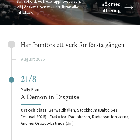
Sök sökord, verk eller upphovsperson.
Sök med
Välj önskat alternativ ur rullistan eller
filtrering
fritextsök.
Här framförs ett verk för första gången
Kommande
uruppföranden
August 2026
21/8
Tonsättare:
Molly Kien
A Demon in Disguise
Ort och plats:
Berwaldhallen, Stockholm (Baltic Sea
Festival 2026)
Exekutör:
Radiokören, Radiosymfonikerna,
Andrés Orozco-Estrada (dir.)