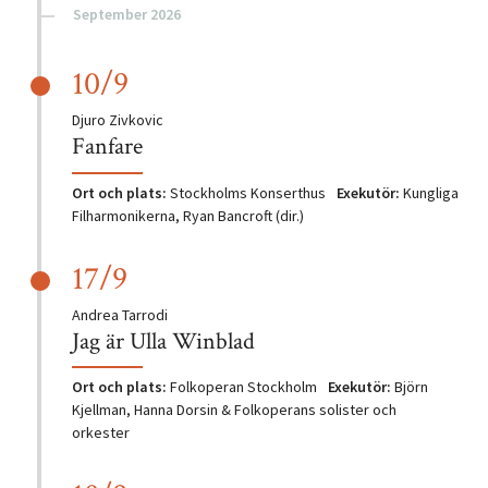
September 2026
10/9
Tonsättare:
Djuro Zivkovic
Fanfare
Ort och plats:
Stockholms Konserthus
Exekutör:
Kungliga
Filharmonikerna, Ryan Bancroft (dir.)
17/9
Tonsättare:
Andrea Tarrodi
Jag är Ulla Winblad
Ort och plats:
Folkoperan Stockholm
Exekutör:
Björn
Kjellman, Hanna Dorsin & Folkoperans solister och
orkester