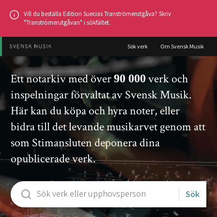
Hoppa
Vill du beställa Edition Suecias Tranströmerutgåva? Skriv
till
"Tranströmerutgåvan" i sökfältet.
huvudinnehållet
Sök verk
Om Svensk Musik
Notarkivet
Ett notarkiv med över
verk och
90 000
inspelningar förvaltat av Svensk Musik.
Här kan du köpa och hyra noter, eller
bidra till det levande musikarvet genom att
som Stimansluten deponera dina
opublicerade verk.
Ange
sökord