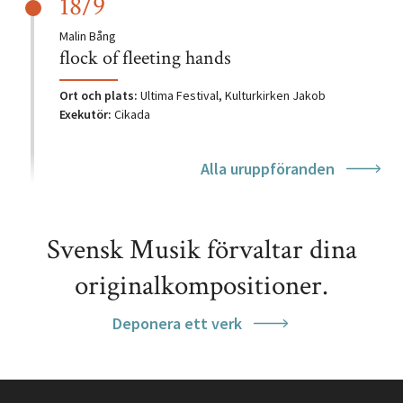
18/9
Tonsättare:
Malin Bång
flock of fleeting hands
Ort och plats:
Ultima Festival, Kulturkirken Jakob
Exekutör:
Cikada
Alla uruppföranden
Svensk Musik förvaltar dina
originalkompositioner.
Deponera ett verk