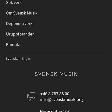
Sök verk
Om Svensk Musik
Deponera verk
Uruppföranden
Kontakt
Svenska
English
Kontakta
+46 8 783 88 00
info@svenskmusik.org
oss
Hornsgatan 103