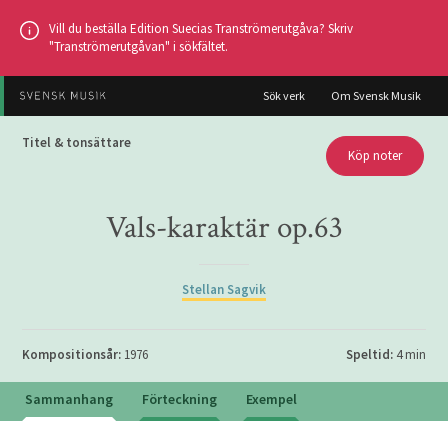
Hoppa
Vill du beställa Edition Suecias Tranströmerutgåva? Skriv
till
"Tranströmerutgåvan" i sökfältet.
huvudinnehållet
Sök verk
Om Svensk Musik
Titel & tonsättare
Köp noter
Vals-karaktär op.63
Stellan Sagvik
Kompositionsår:
1976
Speltid:
4 min
Sammanhang
Förteckning
Exempel