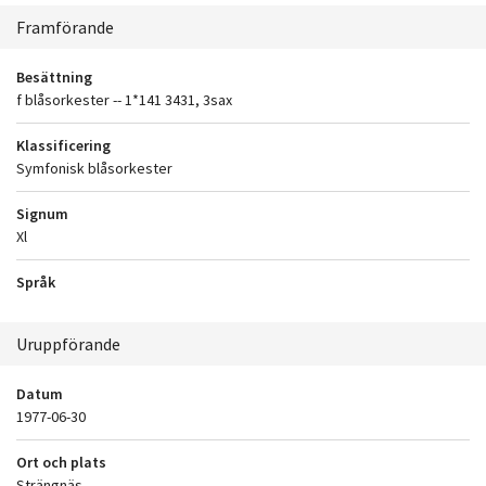
Sammanhang
Framförande
Besättning
f blåsorkester -- 1*141 3431, 3sax
Klassificering
Symfonisk blåsorkester
Signum
Xl
Språk
Uruppförande
Datum
1977-06-30
Ort och plats
Strängnäs