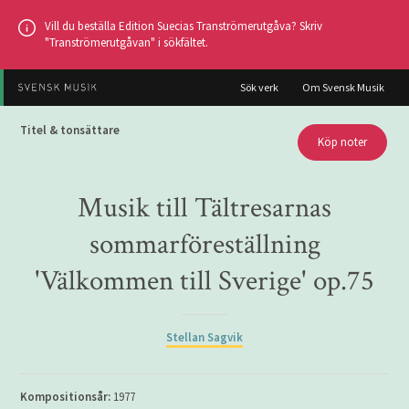
Hoppa
Vill du beställa Edition Suecias Tranströmerutgåva? Skriv
till
"Tranströmerutgåvan" i sökfältet.
huvudinnehållet
Sök verk
Om Svensk Musik
Titel & tonsättare
Köp noter
Musik till Tältresarnas
sommarföreställning
'Välkommen till Sverige' op.75
Stellan Sagvik
Kompositionsår:
1977