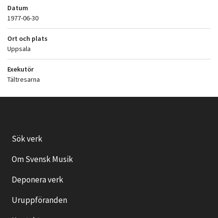
Datum
1977-06-30
Ort och plats
Uppsala
Exekutör
Tältresarna
Sök verk
Om Svensk Musik
Deponera verk
Uruppföranden