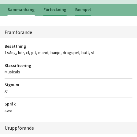
Sammanhang
Förteckning
Exempel
Sammanhang
Framförande
Besättning
f sång, kör, cl, git, mand, banjo, dragspel, batt, vl
Klassificering
Musicals
Signum
Xr
Språk
swe
Uruppförande