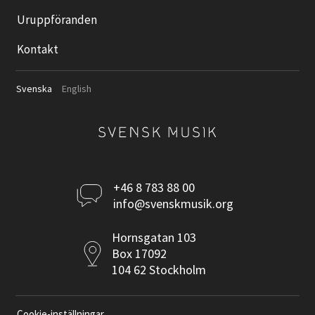
Uruppföranden
Kontakt
Svenska
English
Kontakta
+46 8 783 88 00
info@svenskmusik.org
oss
Postadress
Hornsgatan 103
Box 17092
104 62 Stockholm
Cookie-inställningar