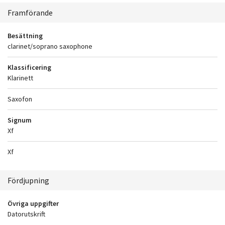
Sammanhang
Framförande
Besättning
clarinet/soprano saxophone
Klassificering
Klarinett
Saxofon
Signum
Xf
Xf
Fördjupning
Övriga uppgifter
Datorutskrift