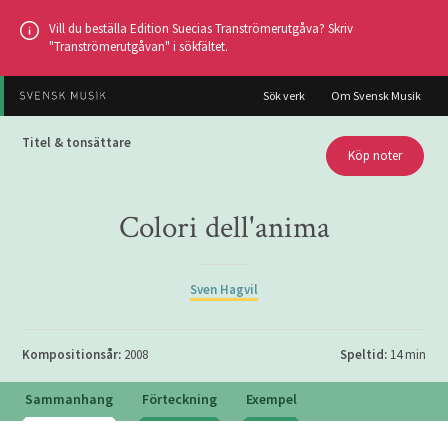
Hoppa
Vill du beställa Edition Suecias Tranströmerutgåva? Skriv
till
"Tranströmerutgåvan" i sökfältet.
huvudinnehållet
Sök verk
Om Svensk Musik
Titel & tonsättare
Köp noter
Colori dell'anima
Sven Hagvil
Kompositionsår:
2008
Speltid:
14 min
Sammanhang
Förteckning
Exempel