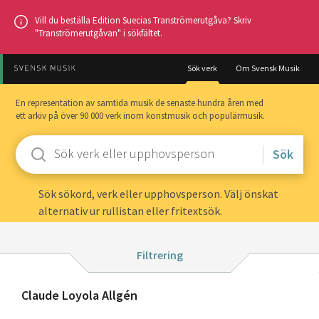
Hoppa
Vill du beställa Edition Suecias Tranströmerutgåva? Skriv
till
"Tranströmerutgåvan" i sökfältet.
huvudinnehållet
Sök verk
Om Svensk Musik
En representation av samtida musik de senaste hundra åren med
ett arkiv på över 90 000 verk inom konstmusik och populärmusik.
Ange
sökord
Sök sökord, verk eller upphovsperson. Välj önskat
alternativ ur rullistan eller fritextsök.
Filtrera på:
Filtrering
Besättning
Sökresultat
Om
Claude Loyola Allgén
Kompositionsår