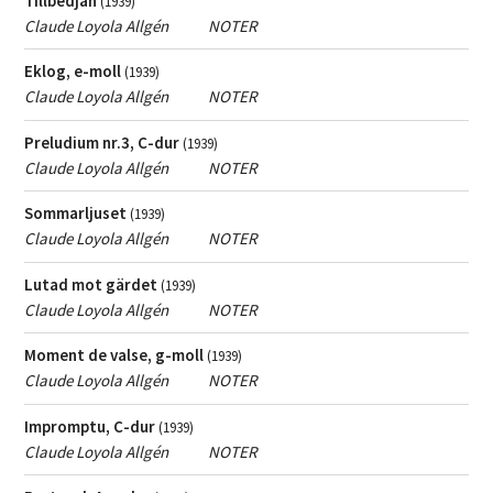
Tillbedjan
(1939)
heller aldrig framförts. Ett nittiotal verk finns upptagna i STIM:s
Claude Loyola Allgén
NOTER
Vill du ha hjälp med att hitta konstmusik - kontakta
förteckning och den domineras av piano- och orgelverk, sånger
musikbibliotekarien
.
och körkompositioner (inte sällan av religiös karaktär) samt
Eklog, e-moll
(1939)
kammarmusik (hans sjätte stråkkvartett från 1961 är 50 minuter
Claude Loyola Allgén
NOTER
lång, en stråktrio från 1975 är timslång). Men han skrev även
orkesterverk, bl a två symfonier (i orkestern till den första krävs
Preludium nr.3, C-dur
(1939)
bl a tolv saxofoner) och de över timslånga Fantasi för orkester
Claude Loyola Allgén
NOTER
1960 och Violinkonsert 1957 (skriven utan taktstreck). Han skrev
en kompromisslöst konsekvent musik, dogmatisk och komplex.
Sommarljuset
(1939)
Claude Loyola Allgén
NOTER
Stig Jacobsson
Lutad mot gärdet
(1939)
Claude Loyola Allgén
NOTER
Moment de valse, g-moll
(1939)
Claude Loyola Allgén
NOTER
Impromptu, C-dur
(1939)
Claude Loyola Allgén
NOTER