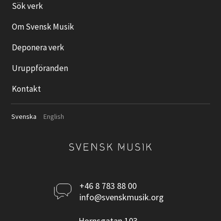
Sök verk
Om Svensk Musik
Deponera verk
Uruppföranden
Kontakt
Svenska
English
Kontakta
+46 8 783 88 00
info@svenskmusik.org
oss
Hornsgatan 103